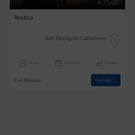
€ 75.000
Rustico
San Benigno Canavese
59 mq
1 Camere
1 Bagni
Dettagli
Cod. SB/piazza