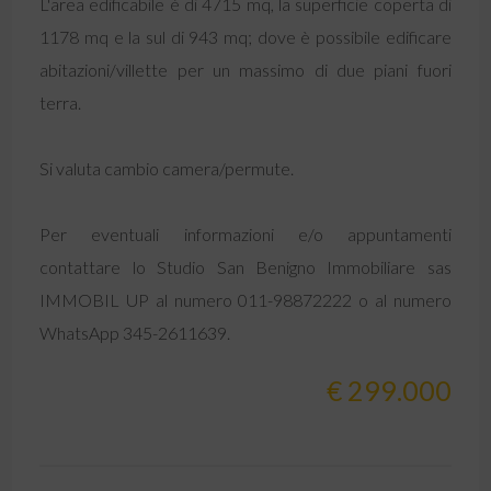
L'area edificabile è di 4715 mq, la superficie coperta di
1178 mq e la sul di 943 mq; dove è possibile edificare
abitazioni/villette per un massimo di due piani fuori
terra.
Si valuta cambio camera/permute.
Per eventuali informazioni e/o appuntamenti
contattare lo Studio San Benigno Immobiliare sas
IMMOBIL UP al numero 011-98872222 o al numero
WhatsApp 345-2611639.
€ 299.000