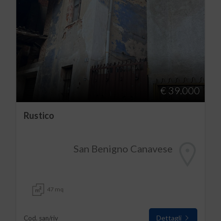
€ 39.000
Rustico
San Benigno Canavese
47 mq
Dettagli
Cod. san/riv