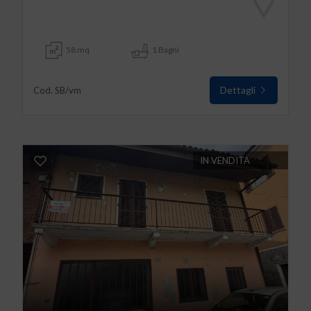
58 mq
1 Bagni
Dettagli
Cod. SB/vm
IN VENDITA