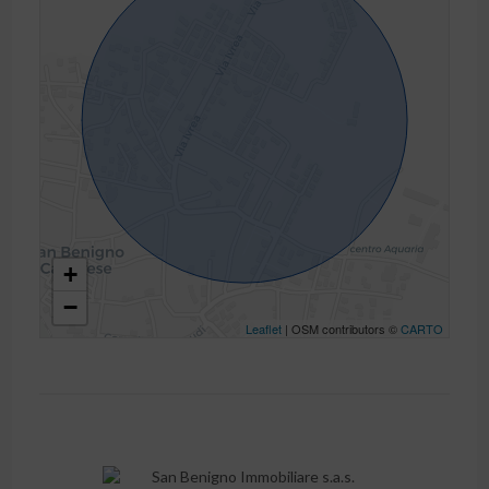
+
−
Leaflet
| OSM contributors ©
CARTO