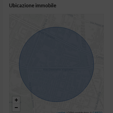
Ubicazione immobile
+
−
Leaflet
| OSM contributors ©
CARTO