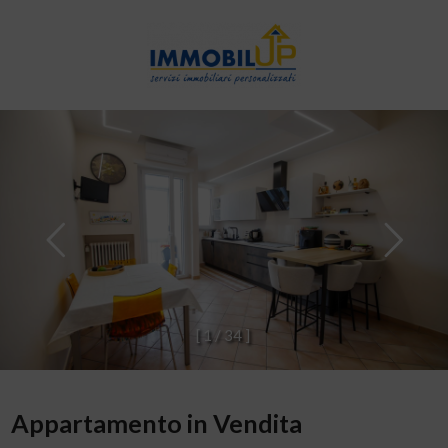
[
1
/
3
4
]
Appartamento in Vendita