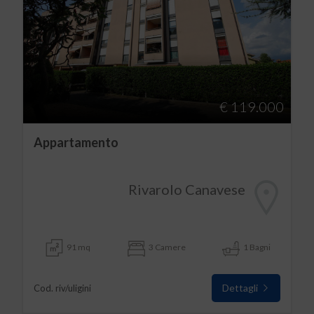
€ 119.000
Appartamento
Rivarolo Canavese
91 mq
3 Camere
1 Bagni
Dettagli
Cod. riv/uligini