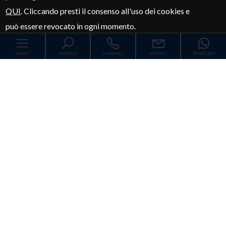
QUI
.
Cliccando
presti il consenso all'uso dei cookies e
può essere revocato in ogni momento.
MENU
RICERCA
CHIAMACI
SCRIVICI
WHATSAPP
Codice
Home
Contratto
Chi siamo
Qualsiasi
Vendita
Affitto
Immobili
[+]
Scegli dove cercare
Servizi
Contatti