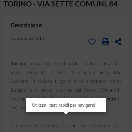
TORINO - VIA SETTE COMUNI, 84
Descrizione
Cod. monc/sette
Torino
: In una zona residenziale, situato a circa 700
metri, percorribili in circa 10 minuti a piedi, dalla
Stazione Ferroviaria Lingotto e dalla fermata metro
Bengasi e a breve distanza dal Parco Colonnetti,
proponiamo in
Vendita
un elegante
Appartamento
di
Utilizza i tasti rapidi per navigare!
102 mq completamente ristrutturato nel 2016.
L'immobile è disposto su due livelli e risulta così