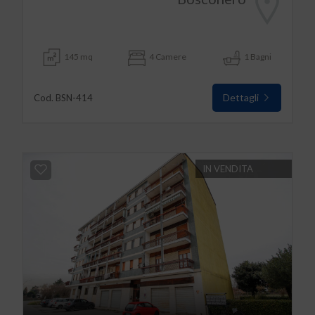
145 mq
4 Camere
1 Bagni
Dettagli
Cod. BSN-414
IN VENDITA