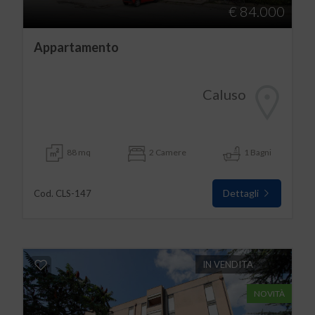
€ 84.000
Appartamento
Caluso
88 mq
2 Camere
1 Bagni
Dettagli
Cod. CLS-147
IN VENDITA
NOVITÀ