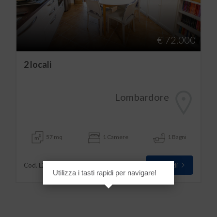
€ 72.000
2 locali
Lombardore
57 mq
1 Camere
1 Bagni
Dettagli
Cod. L2041
Utilizza i tasti rapidi per navigare!