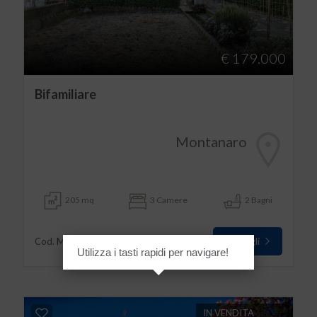
€ 179.000
Bifamiliare
Montanaro
205 mq
3 Camere
2 Bagni
Dettagli
Cod. MNT-456
Utilizza i tasti rapidi per navigare!
IN VENDITA