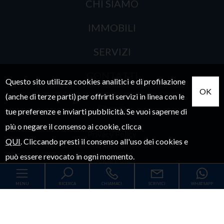
CHI SIAMO
IMMOBILI
SERVIZI
CONTATTI
Questo sito utilizza cookies analitici e di profilazione
OK
(anche di terze parti) per offrirti servizi in linea con le
Sitemap
tue preferenze e inviarti pubblicità. Se vuoi saperne di
più o negare il consenso ai cookie, clicca
Privacy Policy
QUI
.
Cliccando
presti il consenso all'uso dei cookies e
può essere revocato in ogni momento.
Cookie Policy
MENU
RICERCA
CHIAMACI
SCRIVICI
WHATSAPP
Codice