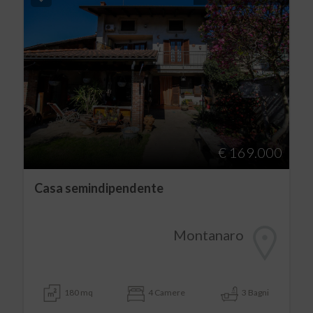
€ 169.000
Casa semindipendente
Montanaro
180 mq
4 Camere
3 Bagni