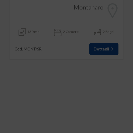
Montanaro
130 mq
2 Camere
2 Bagni
Dettagli
Cod. MONT/SR