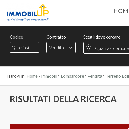
HOM
Codice
Contratto
Scegli dove cercare
Vendita
›
›
›
›
Ti trovi in:
Home
Immobili
Lombardore
Vendita
Terreno Edif
RISULTATI DELLA RICERCA