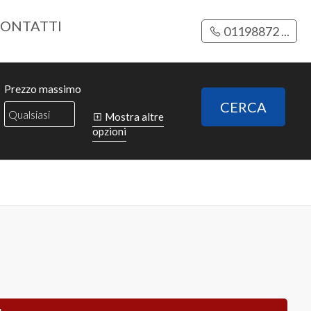
ONTATTI
01198872 ...
Prezzo massimo
CERCA
Mostra altre
opzioni