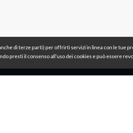
anche di terze parti) per offrirti servizi in linea con le tue 
ando
presti il consenso all'uso dei cookies e può essere re
CHI SIAMO
IMMOBILI
SERVIZI
C
Sitemap
Privacy Policy
Cookie Policy